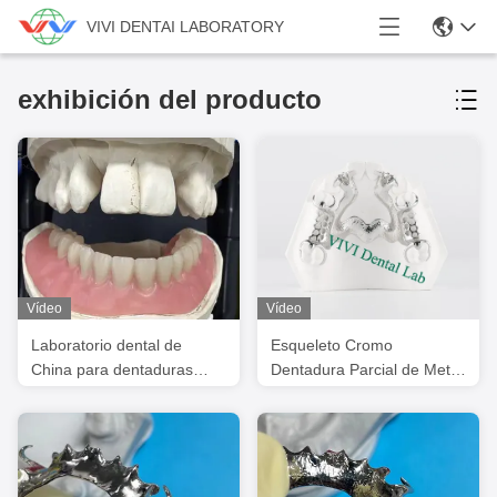
VIVI DENTAI LABORATORY
exhibición del producto
Vídeo
Vídeo
Laboratorio dental de
Esqueleto Cromo
China para dentaduras
Dentadura Parcial de Metal
postizas fresadas
Impreso Diseño de
Dentadura CoCr