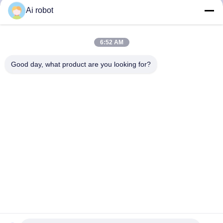
Ai robot
LABORATORY
6:52 AM
Good day, what product are you looking for?
VIVI Dental Lab es un laboratorio de servicio completo de
alto nivel de Shenzhen, China. es uno de los mejores
laboratorios dentales certificados con CE, ISO y FDA, y
equipados con máquinas actualizadas. Es El compromiso
con la alta calidad, el tiempo de respuesta rápido y los
servicios profesionales ha ganado numerosos
comentarios positivos de los mercados europeos y
estadounidenses.
Política De Privacidad
|
Mapa Del Sitio
| Buena calidad de China
Laboratorio dental de China proveedor. 2022-2026
VIVI DENTAI