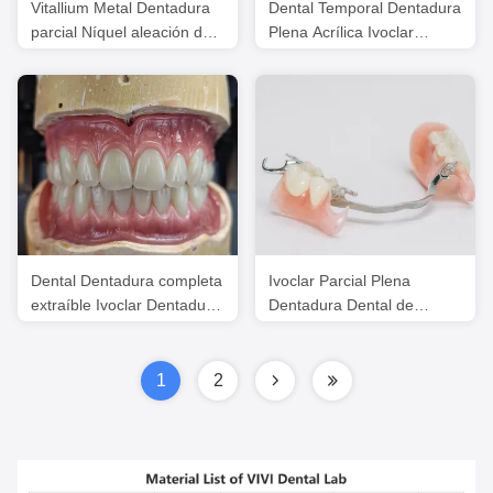
Vitallium Metal Dentadura
Dental Temporal Dentadura
parcial Níquel aleación de
Plena Acrílica Ivoclar
cobalto de cromo libre de
Profesional aprobado por la
berilio
FDA
Dental Dentadura completa
Ivoclar Parcial Plena
extraíble Ivoclar Dentadura
Dentadura Dental de
completa Dientes acrílicos
Acrílico Confort Dental
Personalizado
1
2