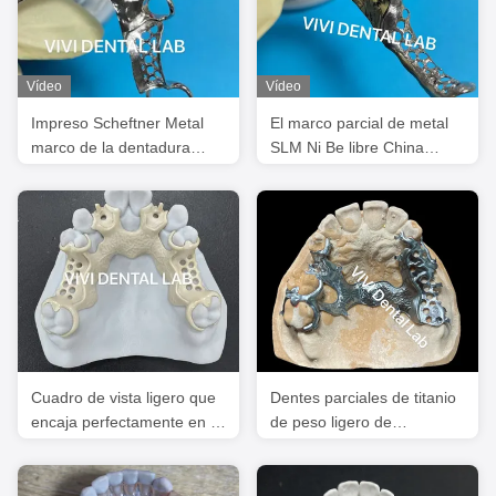
Vídeo
Vídeo
Impreso Scheftner Metal
El marco parcial de metal
marco de la dentadura
SLM Ni Be libre China
parcial exacto
Dental Laboratorio
personalizado
Cuadro de vista ligero que
Dentes parciales de titanio
encaja perfectamente en la
de peso ligero de
boca con color rosa o beige
laboratorio dental de China