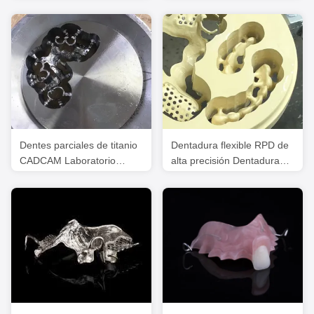
parcial ISO del CE y del
Dental
FDA China y FDA
Dentes parciales de titanio
Dentadura flexible RPD de
CADCAM Laboratorio
alta precisión Dentadura
dental chino fresado
parcial PEEK fresada
diseñada