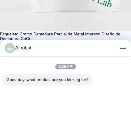
Esqueleto Cromo Dentadura Parcial de Metal Impreso Diseño de
Dentadura CoCr
Contacta ahora
Ai robot
Aprenda más
#
Dentadura parcial de acrílico flexible
#
Dentadura completa extraíble
8:28 AM
#
Dentaduras parciales flexibles de Valplast
Good day, what product are you looking for?
Dentes postizos extraíbles
2026-04-01
92 vistas
Diseñado digitalmente e impreso en metal en la mejor
Ver más
aleación. VIVI Dental Laboratory es un laboratorio dental chino de alta
calidad certificado ISO y FDA en Shenzhen con una superficie de 2400
metros ...
Ver más
Mensajes del visitante
Deja un mensaje