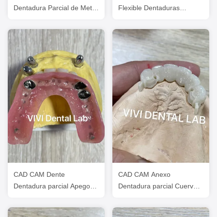
Dentadura Parcial de Metal
Flexible Dentaduras
Impreso Diseño de
parciales resistentes a los
Dentadura CoCr
olores de decoloración
CAD CAM Dente
CAD CAM Anexo
Dentadura parcial Apego
Dentadura parcial Cuervos
Dental Profesional
y puentes dentales
Específico