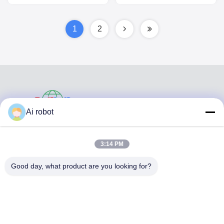
Estética Certificado ISO
Dental Essix Retentor
1
2
VIVI DENTAI
Ai robot
LABORATORY
3:14 PM
Good day, what product are you looking for?
VIVI Dental Lab es un laboratorio de servicio completo de
alto nivel de Shenzhen, China. es uno de los mejores
laboratorios dentales certificados con CE, ISO y FDA, y
equipados con máquinas actualizadas. Es El compromiso