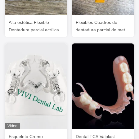
Alta estética Flexible
Flexibles Cuadros de
Dentadura parcial acrílica /
dentadura parcial de metal
Valplast Dentarias Parciales
transparente Alta estética
Vídeo
Esqueleto Cromo
Dental TCS Valplast