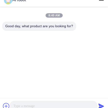
LABORATORY
8:40 AM
Good day, what product are you looking for?
VIVI Dental Lab es un laboratorio de servicio completo de
alto nivel de Shenzhen, China. es uno de los mejores
laboratorios dentales certificados con CE, ISO y FDA, y
equipados con máquinas actualizadas. Es El compromiso
con la alta calidad, el tiempo de respuesta rápido y los
servicios profesionales ha ganado numerosos
comentarios positivos de los mercados europeos y
estadounidenses.
Política De Privacidad
|
Mapa Del Sitio
| Buena calidad de China
Laboratorio dental de China proveedor. 2022-2026
VIVI DENTAI
LABORATORY
. Todos los derechos reservados.