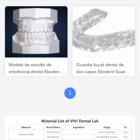
Estética Personalizado
deportivos protectores
bucales deportivos
Modelo de estudio de
Guardia bucal dental de
ortodoncia dental Ekodent
dos capas Ekodent Guardia
para el tratamiento de
nocturna dura blanda
ortodoncia
profesional
1