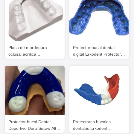
Placa de mordedura
Protector bucal dental
oclusal acrílica
digital Erkodent Protectores
transparente de
bucales deportivos
reposicionamiento
personalizados
mandibular de la férula
China Laboratorio dental
Protector bucal Dental
Protectores bucales
Deportivo Duro Suave Alta
dentales Erkodent