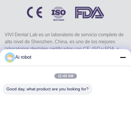
VIVI Dental Lab es un laboratorio de servicio completo de
alto nivel de Shenzhen, China. es uno de los mejores
laboratorios dentales certificados con CE, ISO y FDA, y
equipados con máquinas actualizadas. Es El compromiso
Ai robot
con la alta calidad, el tiempo de respuesta rápido y los
servicios profesionales ha ganado numerosos
11:49 AM
comentarios positivos de los mercados europeos y
estadounidenses.
Good day, what product are you looking for?
Política De Privacidad
|
Mapa Del Sitio
| Buena calidad de China
Laboratorio dental de China proveedor. 2022-2026
VIVI DENTAI
LABORATORY
. Todos los derechos reservados.