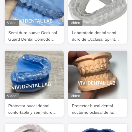
Vídeo
Vídeo
Semi duro suave Occlusal
Laboratorio dental semi
Guard Dental Cómodo
duro de Occlusal Splint
Certificado por la FDA
China del guardia de noche
Vídeo
Vídeo
Protector bucal dental
Protector bucal dental
confortable y semi-duro
nocturno oclusal de la
con férula térmica acrílica
férula Ekodent buen ajuste
sensible
alta estética