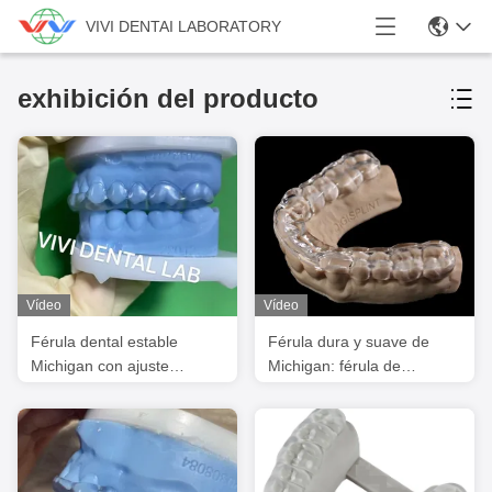
VIVI DENTAI LABORATORY
exhibición del producto
Vídeo
Vídeo
Férula dental estable
Férula dura y suave de
Michigan con ajuste
Michigan: férula de
perfecto y calidad
mordida rentable
profesional
certificada por la FDA para
uso dental