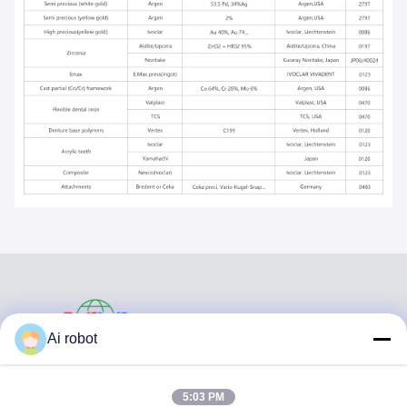
VIVI DENTAI
Ai robot
LABORATORY
5:03 PM