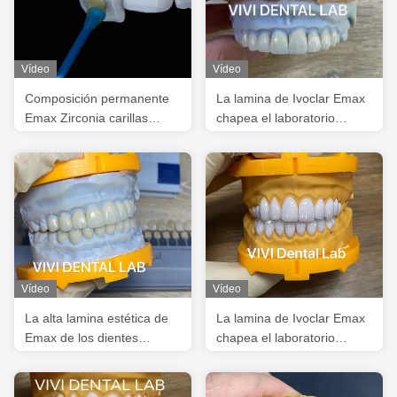
Vídeo
Vídeo
Composición permanente
La lamina de Ivoclar Emax
Emax Zirconia carillas
chapea el laboratorio
laminadas Dental aspecto
dental de alto nivel
natural
profesional translúcido de
China
Vídeo
Vídeo
La alta lamina estética de
La lamina de Ivoclar Emax
Emax de los dientes
chapea el laboratorio
chapea el laboratorio
dental de China de la alta
dental de China de la
translucidez
translucidez Incisal