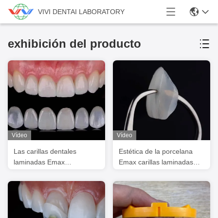
VIVI DENTAI LABORATORY
exhibición del producto
Vídeo
Vídeo
Las carillas dentales
Estética de la porcelana
laminadas Emax
Emax carillas laminadas
transparentes / las carillas
Profesional de cáscara
dentales de porcelana ISO
delgada
aprobadas