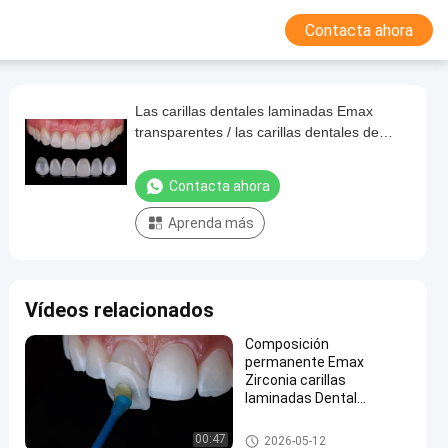
Contacta ahora
Las carillas dentales laminadas Emax
transparentes / las carillas dentales de
porcelana ISO aprobadas
Contacta ahora
Aprenda más
Vídeos relacionados
Composición
permanente Emax
Zirconia carillas
laminadas Dental
aspecto natural
Laminados y carillas
00:47
2026-05-12