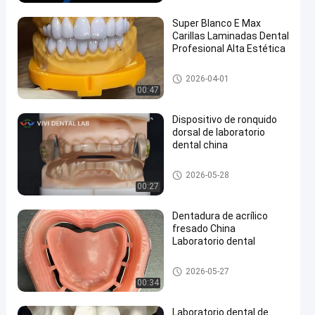
Super Blanco E Max
Carillas Laminadas Dental
Profesional Alta Estética
en
Laminados y carillas
2026-04-01
00:47
Dispositivo de ronquido
dorsal de laboratorio
dental china
Laboratorio dental de ortodon
2026-05-28
cia
00:27
Dentadura de acrílico
fresado China
Laboratorio dental
Laboratorio dental de China
2026-05-27
00:34
Laboratorio dental de