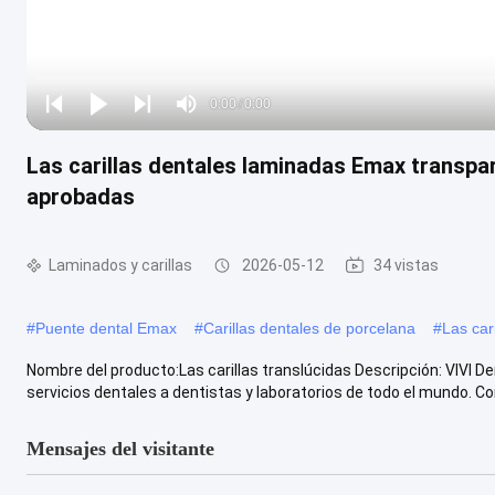
Loaded
:
0%
0:00
/
0:00
Play
Play
Play
Mute
Current
Duration
next
next
Las carillas dentales laminadas Emax transpar
Time
aprobadas
Laminados y carillas
2026-05-12
34 vistas
#
Puente dental Emax
#
Carillas dentales de porcelana
#
Las car
Nombre del producto:Las carillas translúcidas Descripción: VIVI De
servicios dentales a dentistas y laboratorios de todo el mundo. Co
Mensajes del visitante