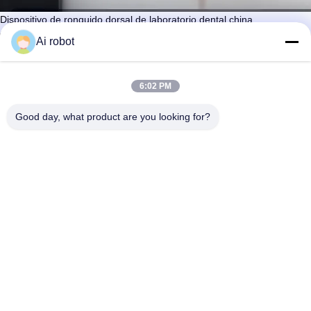
Dispositivo de ronquido dorsal de laboratorio dental china
Contacta ahora
Ai robot
Aprenda más
#
Modelo de estudio dental
#
Funcional con alambre de luz alternativo
6:02 PM
#
Alineaciones correctas claras
Good day, what product are you looking for?
Laboratorio dental de ortodoncia
2026-05-28
12 vistas
El dispositivo de ronquido dorsal, también llamado
Ver más
dispositivo de ronquido de tiburón, es un dispositivo dental de dos
piezas hecho a medida. Ayuda a reducir los ronquidos al reposicionar
suavemente ...
Ver más
Mensajes del visitante
Deja un mensaje
Slide up to Next