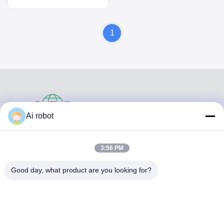
Dental limpio alineador de
los dientes
1
VIVI DENTAI
Ai robot
LABORATORY
3:56 PM
Good day, what product are you looking for?
VIVI Dental Lab es un laboratorio de servicio completo de
alto nivel de Shenzhen, China. es uno de los mejores
laboratorios dentales certificados con CE, ISO y FDA, y