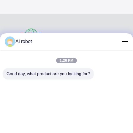
VIVI DENTAI
Ai robot
LABORATORY
1:26 PM
Good day, what product are you looking for?
VIVI Dental Lab es un laboratorio de servicio completo de
alto nivel de Shenzhen, China. es uno de los mejores
laboratorios dentales certificados con CE, ISO y FDA, y
equipados con máquinas actualizadas. Es El compromiso
con la alta calidad, el tiempo de respuesta rápido y los
servicios profesionales ha ganado numerosos
comentarios positivos de los mercados europeos y