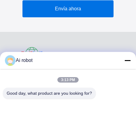
Envía ahora
VIVI DENTAI
Ai robot
LABORATORY
3:13 PM
Good day, what product are you looking for?
VIVI Dental Lab es un laboratorio de servicio completo de
alto nivel de Shenzhen, China. es uno de los mejores
laboratorios dentales certificados con CE, ISO y FDA, y
equipados con máquinas actualizadas. Es El compromiso
con la alta calidad, el tiempo de respuesta rápido y los