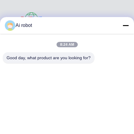
VIVI DENTAI
Ai robot
LABORATORY
8:24 AM
Good day, what product are you looking for?
VIVI Dental Lab es un laboratorio de servicio completo de
alto nivel de Shenzhen, China. es uno de los mejores
laboratorios dentales certificados con CE, ISO y FDA, y
equipados con máquinas actualizadas. Es El compromiso
con la alta calidad, el tiempo de respuesta rápido y los
servicios profesionales ha ganado numerosos
comentarios positivos de los mercados europeos y
estadounidenses.