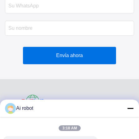
Envía ahora
VIVI DENTAI
Ai robot
LABORATORY
3:18 AM