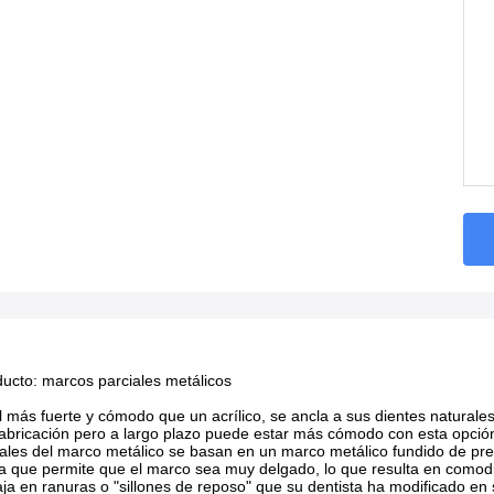
ucto: marcos parciales metálicos
l más fuerte y cómodo que un acrílico, se ancla a sus dientes naturale
abricación pero a largo plazo puede estar más cómodo con esta opció
ales del marco metálico se basan en un marco metálico fundido de prec
a que permite que el marco sea muy delgado, lo que resulta en comodid
a en ranuras o "sillones de reposo" que su dentista ha modificado en s