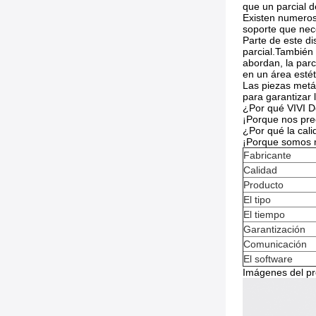
que un parcial de
Existen numeroso
soporte que nec
Parte de este di
parcial.También
abordan, la par
en un área estét
Las piezas metál
para garantizar 
¿Por qué VIVI D
¡Porque nos pre
¿Por qué la cal
¡Porque somos m
Fabricante
Calidad
Producto
El tipo
El tiempo
Garantización
Comunicación
El software
Imágenes del pr