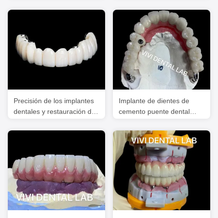
implantes atornillados
estética personalizada
sostenidos con tronco
Precisión de los implantes
Implante de dientes de
dentales y restauración de
cemento puente dental
la corona Profesional
PFM porcelana de metal
Certificado por la FDA
atornillado