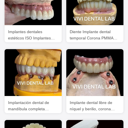
Implantes dentales
Diente Implante dental
estéticos ISO Implantes
temporal Corona PMMA
dentales de puente de
Biocompatible Ni Ser libre
precisión
Implantación dental de
Implante dental libre de
mandíbula completa
níquel y berilio, corona
Corona de metal Impreso
estética, puente completo
Dental Digital Puente de
de implantes
apoyo