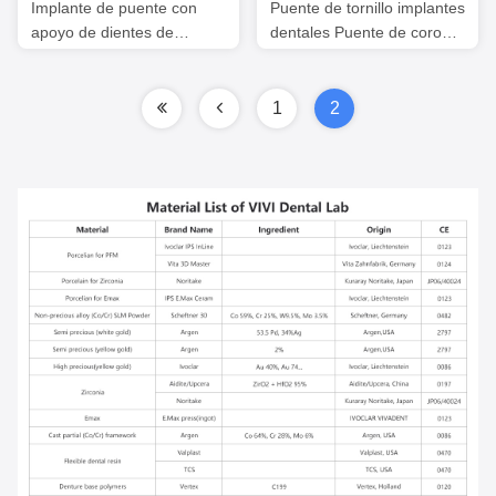
Implante de puente con
Puente de tornillo implantes
apoyo de dientes de
dentales Puente de corona
veneado compuesto Ivoclar
Ni estar libre sobre
personalizado
abutments de múltiples
unidades
1
2