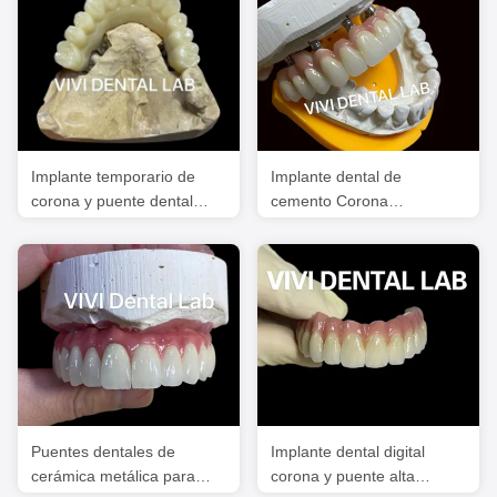
Implante temporario de
Implante dental de
corona y puente dental
cemento Corona
PMMA Vita Shade
profesional de ajuste
perfecto certificado por la
FDA
Puentes dentales de
Implante dental digital
cerámica metálica para
corona y puente alta