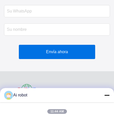
Envía ahora
VIVI DENTAI
Ai robot
LABORATORY
11:44 AM