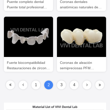
Puente completo dental
Coronas dentales
Puente total profesional
anatómicas naturales de
Puente completo
alta resistencia del
laboratorio de China
Fuerte biocompatibilidad
Coronas de aleación
Restauraciones de zirconia
semipreciosas PFM
1100 MPa Resistencia a la
Restauraciones VIVI
flexión
Laboratorio dental
1
2
3
4