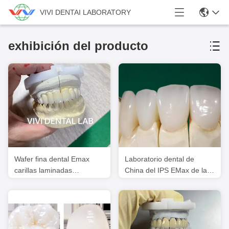
VIVI DENTAI LABORATORY
exhibición del producto
Wafer fina dental Emax
Laboratorio dental de
carillas laminadas
China del IPS EMax de la
porcelana translúcida
corona del litio de la corona
profesional dental de
Disilicate