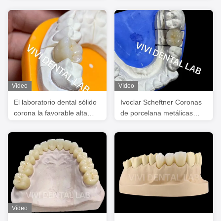
metal profesional Ni Be
con polvo de aleación
Free PFM
Scheftner 30
Vídeo
Vídeo
El laboratorio dental sólido
Ivoclar Scheftner Coronas
corona la favorable alta
de porcelana metálicas
translucidez 3D que la
Coronas de cerámica
circona llena corona el
metálicas Ni estar libre
laboratorio dental de China
Vídeo