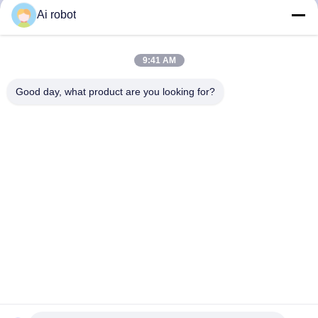
Ai robot
LABORATORY
9:41 AM
Good day, what product are you looking for?
VIVI Dental Lab es un laboratorio de servicio completo de
alto nivel de Shenzhen, China. es uno de los mejores
laboratorios dentales certificados con CE, ISO y FDA, y
equipados con máquinas actualizadas. Es El compromiso
con la alta calidad, el tiempo de respuesta rápido y los
servicios profesionales ha ganado numerosos
comentarios positivos de los mercados europeos y
estadounidenses.
Política De Privacidad
|
Mapa Del Sitio
| Buena calidad de China
Laboratorio dental de China proveedor. 2022-2026
VIVI DENTAI