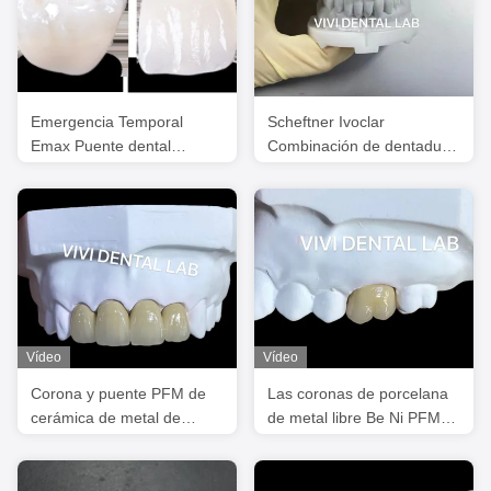
Emergencia Temporal
Scheftner Ivoclar
Emax Puente dental
Combinación de dentadura
Dentes Emax Restauración
parcial de metal puente
dental PFM
Vídeo
Vídeo
Corona y puente PFM de
Las coronas de porcelana
cerámica de metal de
de metal libre Be Ni PFM
laboratorio dental de China
Crown China Dental Lab