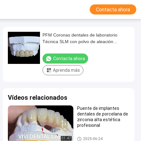
Contacta ahora
PFM Coronas dentales de laboratorio
Técnica SLM con polvo de aleación
Scheftner 30
Contacta ahora
Aprenda más
Vídeos relacionados
Puente de implantes
dentales de porcelana de
zirconia alta estética
profesional
Implante de corona y puente
01:47
2025-06-24