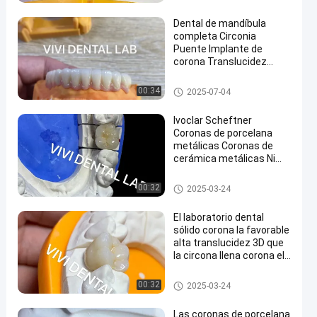
Dental de mandíbula
completa Circonia
Puente Implante de
corona Translucidez
Estética
Corona y puente dental
00:34
2025-07-04
Ivoclar Scheftner
Coronas de porcelana
metálicas Coronas de
cerámica metálicas Ni
estar libre
Corona y puente dental
00:32
2025-03-24
El laboratorio dental
sólido corona la favorable
alta translucidez 3D que
la circona llena corona el
laboratorio dental de
China
Corona y puente dental
00:32
2025-03-24
Las coronas de porcelana