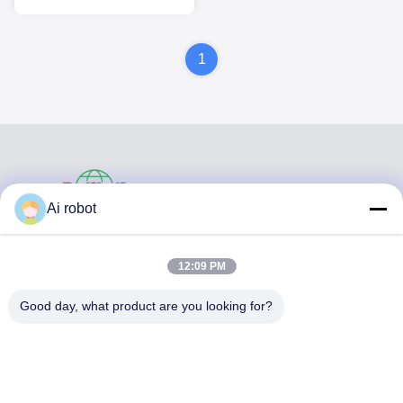
Restauraciones VIVI
Laboratorio dental
1
VIVI DENTAI
Ai robot
LABORATORY
12:09 PM
Good day, what product are you looking for?
VIVI Dental Lab es un laboratorio de servicio completo de
alto nivel de Shenzhen, China. es uno de los mejores
laboratorios dentales certificados con CE, ISO y FDA, y