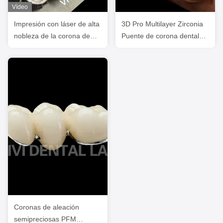
Vídeo
Impresión con láser de alta
3D Pro Multilayer Zirconia
nobleza de la corona de
Puente de corona dental
metal profesional Ni Be
Anatomía completa
Free PFM
Coronas de aleación
semipreciosas PFM