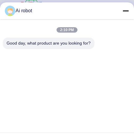
VIVI DENTAI
Ai robot
LABORATORY
2:10 PM
Good day, what product are you looking for?
VIVI Dental Lab es un laboratorio de servicio completo de
alto nivel de Shenzhen, China. es uno de los mejores
laboratorios dentales certificados con CE, ISO y FDA, y
equipados con máquinas actualizadas. Es El compromiso
con la alta calidad, el tiempo de respuesta rápido y los
servicios profesionales ha ganado numerosos
comentarios positivos de los mercados europeos y
estadounidenses.
Política De Privacidad
|
Mapa Del Sitio
| Buena calidad de China