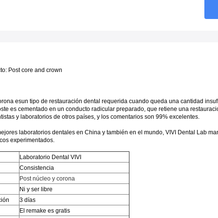
to: Post core and crown
orona es
un tipo de restauración dental requerida cuando queda una cantidad insuf
ste es cementado en un conducto radicular preparado, que retiene una restauración
istas y laboratorios de otros países, y los comentarios son 99% excelentes.
jores laboratorios dentales en China y también en el mundo, VIVI Dental Lab mant
nicos experimentados.
Laboratorio Dental VIVI
Consistencia
Post núcleo y corona
Ni y ser libre
ción
3 días
El remake es gratis