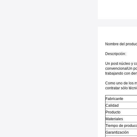
Nombre del produc
Descripción:
Un post núcleo y c
convencional
Un po
trabajando con dent
Como uno de los me
contratar sólo téc
Fabricante
Calidad
Producto
Materiales
Tiempo de produc
Garantización