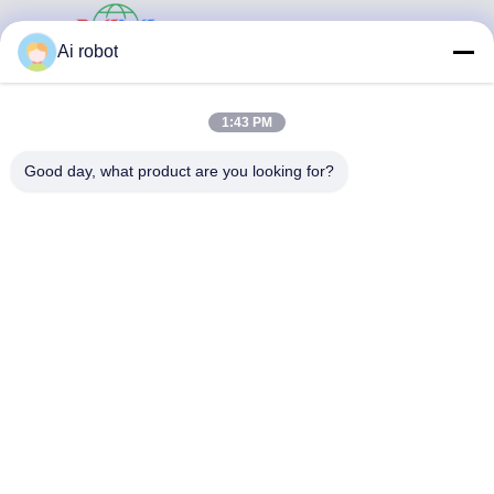
VIVI DENTAI
Ai robot
LABORATORY
1:43 PM
Good day, what product are you looking for?
VIVI Dental Lab es un laboratorio de servicio completo de
alto nivel de Shenzhen, China. es uno de los mejores
laboratorios dentales certificados con CE, ISO y FDA, y
equipados con máquinas actualizadas. Es El compromiso
con la alta calidad, el tiempo de respuesta rápido y los
servicios profesionales ha ganado numerosos
comentarios positivos de los mercados europeos y
estadounidenses.
Política De Privacidad
|
Mapa Del Sitio
| Buena calidad de China