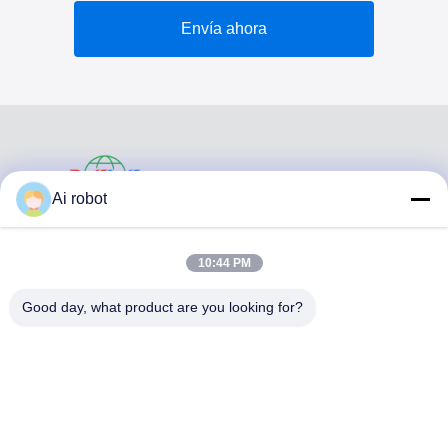
Envía ahora
VIVI DENTAI
Ai robot
LABORATORY
10:44 PM
Good day, what product are you looking for?
VIVI Dental Lab es un laboratorio de servicio completo de
alto nivel de Shenzhen, China. es uno de los mejores
laboratorios dentales certificados con CE, ISO y FDA, y
equipados con máquinas actualizadas. Es El compromiso
con la alta calidad, el tiempo de respuesta rápido y los