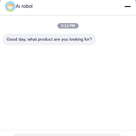
Ai robot
LABORATORY
3:12 PM
Good day, what product are you looking for?
VIVI Dental Lab es un laboratorio de servicio completo de
alto nivel de Shenzhen, China. es uno de los mejores
laboratorios dentales certificados con CE, ISO y FDA, y
equipados con máquinas actualizadas. Es El compromiso
con la alta calidad, el tiempo de respuesta rápido y los
servicios profesionales ha ganado numerosos
comentarios positivos de los mercados europeos y
estadounidenses.
Política De Privacidad
|
Mapa Del Sitio
| Buena calidad de China
Laboratorio dental de China proveedor. 2022-2026
VIVI DENTAI