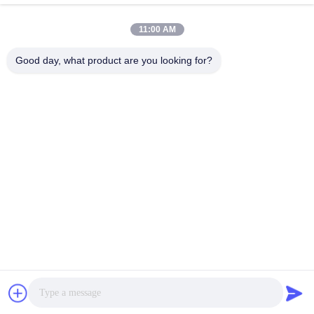
11:00 AM
Good day, what product are you looking for?
VIVI Dental Lab es un laboratorio de servicio completo de
alto nivel de Shenzhen, China. es uno de los mejores
laboratorios dentales certificados con CE, ISO y FDA, y
equipados con máquinas actualizadas. Es El compromiso
con la alta calidad, el tiempo de respuesta rápido y los
servicios profesionales ha ganado numerosos
comentarios positivos de los mercados europeos y
estadounidenses.
Política De Privacidad
|
Mapa Del Sitio
| Buena calidad de China
Laboratorio dental de China proveedor. 2022-2026
VIVI DENTAI
LABORATORY
. Todos los derechos reservados.