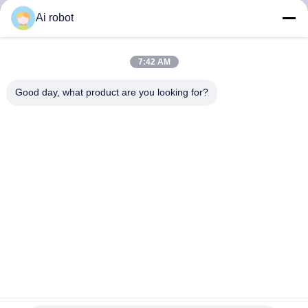
VIVI DENTAI
Ai robot
LABORATORY
7:42 AM
Good day, what product are you looking for?
VIVI Dental Lab es un laboratorio de servicio completo de
alto nivel de Shenzhen, China. es uno de los mejores
laboratorios dentales certificados con CE, ISO y FDA, y
equipados con máquinas actualizadas. Es El compromiso
con la alta calidad, el tiempo de respuesta rápido y los
servicios profesionales ha ganado numerosos
comentarios positivos de los mercados europeos y
estadounidenses.
Política De Privacidad
|
Mapa Del Sitio
| Buena calidad de China