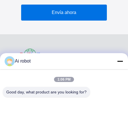
Envía ahora
VIVI DENTAI
Ai robot
LABORATORY
1:06 PM
Good day, what product are you looking for?
VIVI Dental Lab es un laboratorio de servicio completo de
alto nivel de Shenzhen, China. es uno de los mejores
laboratorios dentales certificados con CE, ISO y FDA, y
equipados con máquinas actualizadas. Es El compromiso