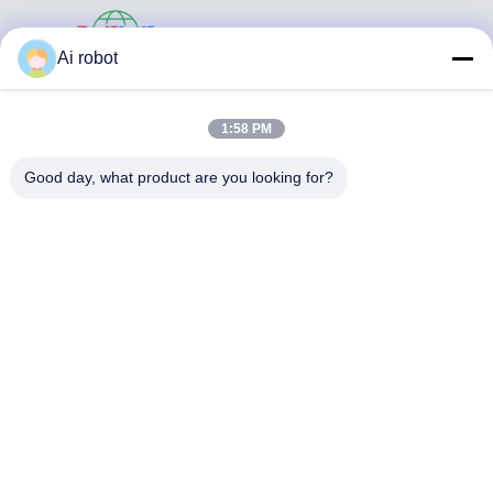
VIVI DENTAI
Ai robot
LABORATORY
1:58 PM
Good day, what product are you looking for?
VIVI Dental Lab es un laboratorio de servicio completo de
alto nivel de Shenzhen, China. es uno de los mejores
laboratorios dentales certificados con CE, ISO y FDA, y
equipados con máquinas actualizadas. Es El compromiso
con la alta calidad, el tiempo de respuesta rápido y los
servicios profesionales ha ganado numerosos
comentarios positivos de los mercados europeos y
estadounidenses.