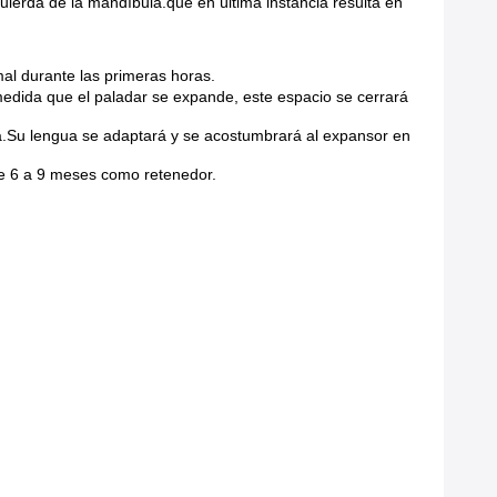
ierda de la mandíbula.que en última instancia resulta en
al durante las primeras horas.
edida que el paladar se expande, este espacio se cerrará
ca.Su lengua se adaptará y se acostumbrará al expansor en
te 6 a 9 meses como retenedor.