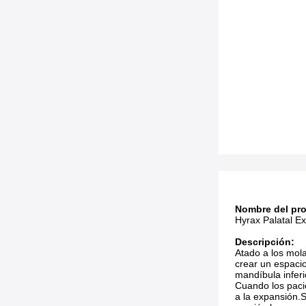
Nombre del pr
Hyrax Palatal Ex
Descripción:
Atado a los mola
crear un espaci
mandíbula inferi
Cuando los pacie
a la expansión.S