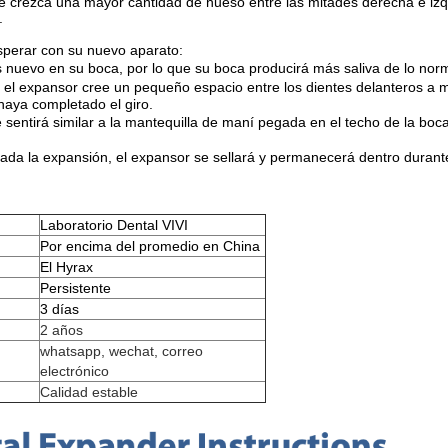
e crezca una mayor cantidad de hueso entre las mitades derecha e izqu
.
perar con su nuevo aparato:
 nuevo en su boca, por lo que su boca producirá más saliva de lo norm
 el expansor cree un pequeño espacio entre los dientes delanteros a m
haya completado el giro.
 sentirá similar a la mantequilla de maní pegada en el techo de la bo
izada la expansión, el expansor se sellará y permanecerá dentro duran
Laboratorio Dental VIVI
Por encima del promedio en China
El Hyrax
Persistente
3 días
2 años
whatsapp, wechat, correo
electrónico
Calidad estable