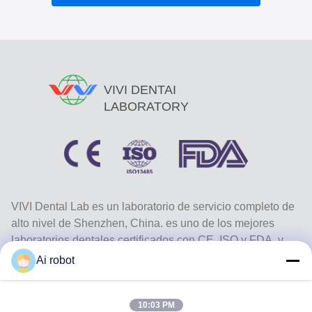
VIVI DENTAI
LABORATORY
VIVI Dental Lab es un laboratorio de servicio completo de
alto nivel de Shenzhen, China. es uno de los mejores
laboratorios dentales certificados con CE, ISO y FDA, y
equipados con máquinas actualizadas. Es El compromiso
Ai robot
con la alta calidad, el tiempo de respuesta rápido y los
servicios profesionales ha ganado numerosos
10:03 PM
comentarios positivos de los mercados europeos y