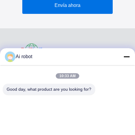
Envía ahora
VIVI DENTAI
Ai robot
LABORATORY
10:33 AM
Good day, what product are you looking for?
VIVI Dental Lab es un laboratorio de servicio completo de
alto nivel de Shenzhen, China. es uno de los mejores
laboratorios dentales certificados con CE, ISO y FDA, y
equipados con máquinas actualizadas. Es El compromiso
con la alta calidad, el tiempo de respuesta rápido y los