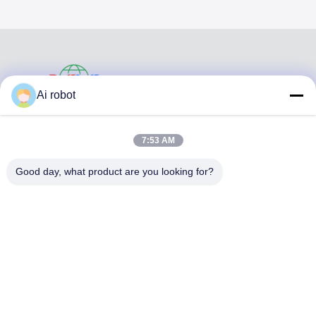
VIVI DENTAI
Ai robot
LABORATORY
7:53 AM
Good day, what product are you looking for?
VIVI Dental Lab es un laboratorio de servicio completo de
alto nivel de Shenzhen, China. es uno de los mejores
laboratorios dentales certificados con CE, ISO y FDA, y
equipados con máquinas actualizadas. Es El compromiso
con la alta calidad, el tiempo de respuesta rápido y los
servicios profesionales ha ganado numerosos
comentarios positivos de los mercados europeos y