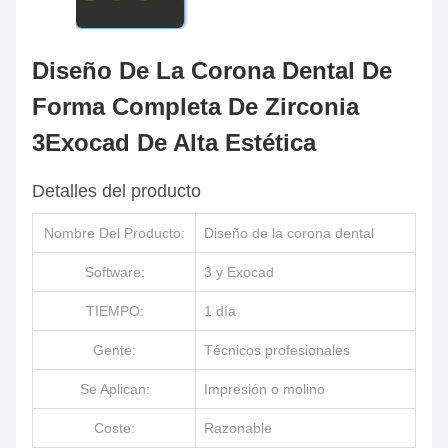
Diseño De La Corona Dental De
Forma Completa De Zirconia
3Exocad De Alta Estética
Detalles del producto
Nombre Del Producto:
Diseño de la corona dental
Software:
3 y Exocad
TIEMPO:
1 día
Gente:
Técnicos profesionales
Se Aplican:
Impresión o molino
Coste:
Razonable