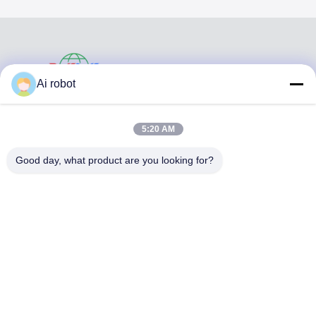
VIVI DENTAI
Ai robot
LABORATORY
5:20 AM
Good day, what product are you looking for?
VIVI Dental Lab es un laboratorio de servicio completo de
alto nivel de Shenzhen, China. es uno de los mejores
laboratorios dentales certificados con CE, ISO y FDA, y
equipados con máquinas actualizadas. Es El compromiso
con la alta calidad, el tiempo de respuesta rápido y los
servicios profesionales ha ganado numerosos
comentarios positivos de los mercados europeos y
estadounidenses.