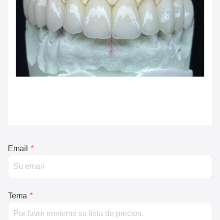
Email
*
Tema
*