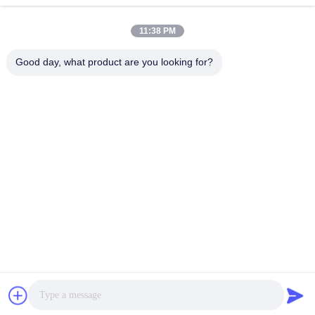
11:38 PM
Good day, what product are you looking for?
VIVI Dental Lab es un laboratorio de servicio completo de
alto nivel de Shenzhen, China. es uno de los mejores
laboratorios dentales certificados con CE, ISO y FDA, y
equipados con máquinas actualizadas. Es El compromiso
con la alta calidad, el tiempo de respuesta rápido y los
servicios profesionales ha ganado numerosos
comentarios positivos de los mercados europeos y
estadounidenses.
Política De Privacidad
|
Mapa Del Sitio
| Buena calidad de China
Laboratorio dental de China proveedor. 2022-2026
VIVI DENTAI
LABORATORY
. Todos los derechos reservados.