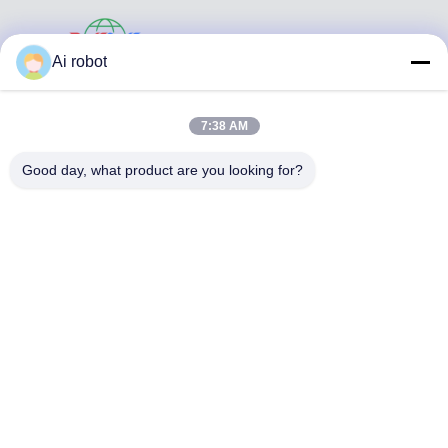
VIVI DENTAI
Ai robot
LABORATORY
7:38 AM
Good day, what product are you looking for?
VIVI Dental Lab es un laboratorio de servicio completo de
alto nivel de Shenzhen, China. es uno de los mejores
laboratorios dentales certificados con CE, ISO y FDA, y
equipados con máquinas actualizadas. Es El compromiso
con la alta calidad, el tiempo de respuesta rápido y los
servicios profesionales ha ganado numerosos
comentarios positivos de los mercados europeos y
estadounidenses.