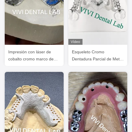
Vídeo
Impresión con láser de
Esqueleto Cromo
cobalto cromo marco de
Dentadura Parcial de Metal
dentadura parcial Ni ser
Impreso Diseño de
libre
Dentadura CoCr