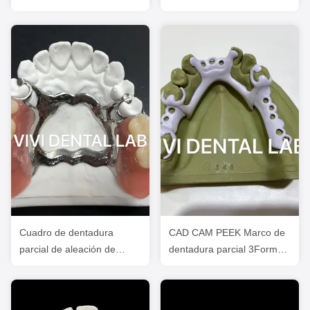
Dental
transparente Alta estética
Cuadro de dentadura
CAD CAM PEEK Marco de
parcial de aleación de
dentadura parcial 3Forma
metal 3 Impresión con láser
El diseño de la dentadura
Exocad
exocad