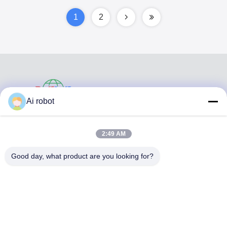
olores de decoloración
1
2
VIVI DENTAI
Ai robot
LABORATORY
2:49 AM
Good day, what product are you looking for?
VIVI Dental Lab es un laboratorio de servicio completo de
alto nivel de Shenzhen, China. es uno de los mejores
laboratorios dentales certificados con CE, ISO y FDA, y
equipados con máquinas actualizadas. Es El compromiso
con la alta calidad, el tiempo de respuesta rápido y los