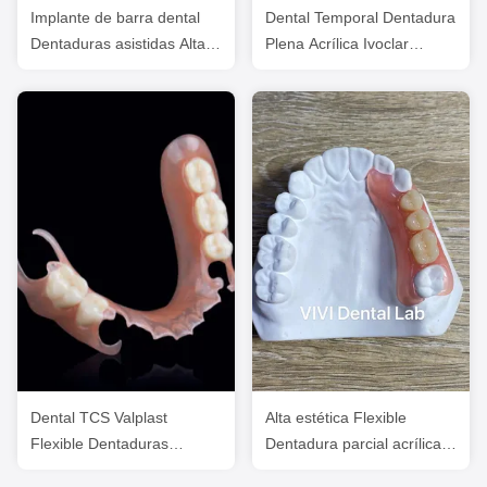
Implante de barra dental
Dental Temporal Dentadura
Dentaduras asistidas Alta
Plena Acrílica Ivoclar
estética
Profesional aprobado por la
FDA
Dental TCS Valplast
Alta estética Flexible
Flexible Dentaduras
Dentadura parcial acrílica /
parciales resistentes a los
Valplast Dentarias Parciales