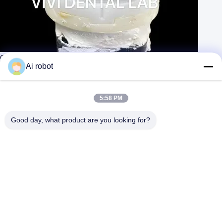
Coronas digitales de laboratorio dental CAD CAM de zirconía
translúcida en capas
Ai robot
Contacta ahora
Aprenda más
#
Coronas de zirconio en capas
#
Coronilla de metales nobles
5:58 PM
#
Coronilla provisional de la PMMA
Good day, what product are you looking for?
Corona y puente dental
2025-07-04
173 vistas
Nombre del producto: Coronas de zirconio en capas
Ver más
Descripción: Las coronas de zirconio son cada vez más comunes, y sí
ofrecen algunas ventajas. Fuerza Una de las mayores ventajas de la
zirconia es su ...
Ver más
Mensajes del visitante
Deja un mensaje