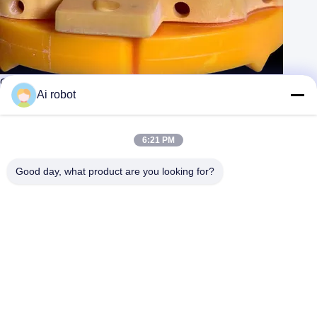
Coronas dentales estéticas digitales Coronas translúcidas de
implantes dentales
Ai robot
Contacta ahora
Aprenda más
#
Dientes de la corona digital
#
Implante de puente de zirconio
6:21 PM
#
Coronilla de zircónia de contorno completo
Good day, what product are you looking for?
Laboratorio dental de China
2026-04-05
115 vistas
Nombre del producto: corona de implante digital
Ver más
Descripción: VIVI Dental Lab es un laboratorio dental digital de alto
nivel de China. Tiene muchos técnicos profesionales y utiliza los
mejores ...
Ver más
Mensajes del visitante
Deja un mensaje