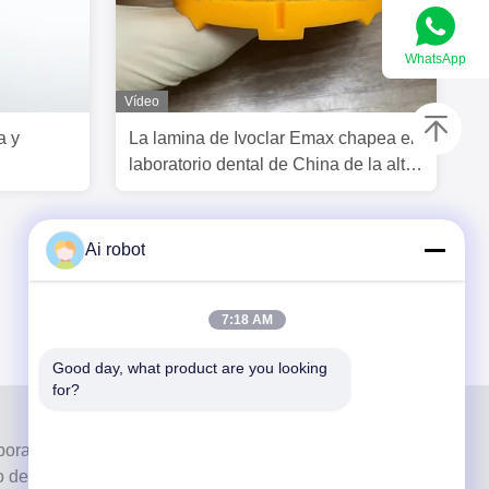
WhatsApp
Vídeo
a y
La lamina de Ivoclar Emax chapea el
laboratorio dental de China de la alta
translucidez
Ai robot
7:18 AM
Good day, what product are you looking 
for?
oratorio de servicio completo de alto nivel de
de los mejores laboratorios dentales certificados con