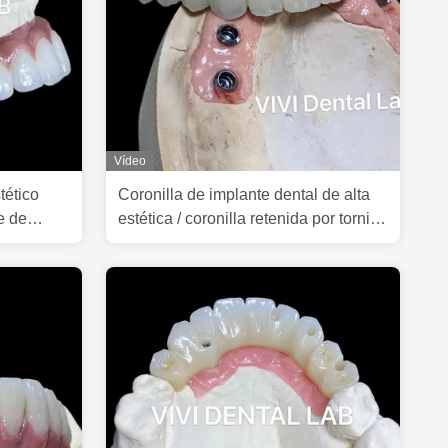
Vídeo
tético
Coronilla de implante dental de alta
e de
estética / coronilla retenida por tornillo
ISO aprobada