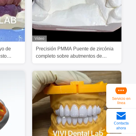
Vídeo
yo de
Precisión PMMA Puente de zircónia
sto
completo sobre abutmentos de
múltiples unidades
Servicio en
línea
Contacta
ahora