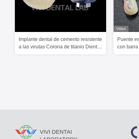
Vídeo
Implante dental de cemento resistente
Puente es
a las virutas Corona de titanio Dientes
con barra 
de circonia Coronas
retenido d
China
VIVI DENTAI