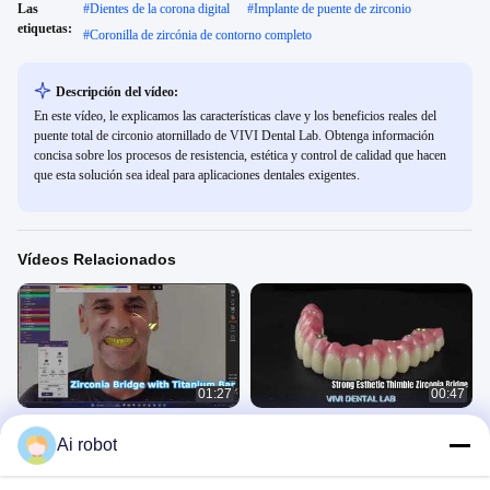
Las
#
Dientes de la corona digital
#
Implante de puente de zirconio
etiquetas:
#
Coronilla de zircónia de contorno completo
Descripción del vídeo:
En este vídeo, le explicamos las características clave y los beneficios reales del
puente total de circonio atornillado de VIVI Dental Lab. Obtenga información
concisa sobre los procesos de resistencia, estética y control de calidad que hacen
que esta solución sea ideal para aplicaciones dentales exigentes.
Vídeos Relacionados
01:27
00:47
Barra de titanio con puente de
Puente Dedal Zirconia
Ai robot
circonio Solución All on X
VIDEOS DE TÉCNICA
VIDEOS DE TÉCNICA
March 28, 2026
September 11, 2025