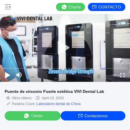
Charla
CONTACTO
Puente de circonio Fuerte estética VIVI Dental Lab
Otros vídeos
April 10, 2026
Palabra Clave:
Laboratorio dental de China
Chatea
Contáctenos