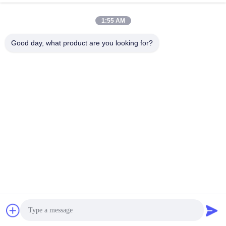
VIDEOS DE TÉCNICA
VIDEOS DE TÉCNICA
April 01, 2026
April 01, 2026
1:55 AM
Good day, what product are you looking for?
00:32
00:45
Puente de cerámica de metal
Habilidades de contorno de formas
VIVI Dental Laboratory China
Otros Vídeos
Otros Vídeos
March 24, 2025
April 05, 2026
00:47
01:20
Laminados para Carillas Dentales
Video promocional (duración corta)2
Otros Vídeos
Otros Vídeos
May 12, 2026
March 07, 2026