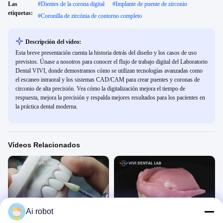
Las
#
Dientes de la corona digital
#
Implante de puente de zirconio
etiquetas:
#
Coronilla de zircónia de contorno completo
Descripción del vídeo:
Esta breve presentación cuenta la historia detrás del diseño y los casos de uso
previstos. Únase a nosotros para conocer el flujo de trabajo digital del Laboratorio
Dental VIVI, donde demostramos cómo se utilizan tecnologías avanzadas como
el escaneo intraoral y los sistemas CAD/CAM para crear puentes y coronas de
circonio de alta precisión. Vea cómo la digitalización mejora el tiempo de
respuesta, mejora la precisión y respalda mejores resultados para los pacientes en
la práctica dental moderna.
Vídeos Relacionados
00:47
00:43
Ai robot
Las carillas de Emax
Dentadura postiza fresada