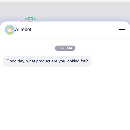
VIVI DENTAI
Ai robot
LABORATORY
3:43 AM
Good day, what product are you looking for?
VIVI Dental Lab es un laboratorio de servicio completo de
alto nivel de Shenzhen, China. es uno de los mejores
laboratorios dentales certificados con CE, ISO y FDA, y
equipados con máquinas actualizadas. Es El compromiso
con la alta calidad, el tiempo de respuesta rápido y los
servicios profesionales ha ganado numerosos
comentarios positivos de los mercados europeos y
estadounidenses.