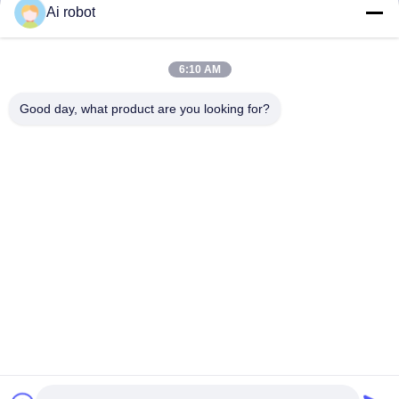
Ai robot
LABORATORY
6:10 AM
Good day, what product are you looking for?
VIVI Dental Lab es un laboratorio de servicio completo de
alto nivel de Shenzhen, China. es uno de los mejores
laboratorios dentales certificados con CE, ISO y FDA, y
equipados con máquinas actualizadas. Es El compromiso
con la alta calidad, el tiempo de respuesta rápido y los
servicios profesionales ha ganado numerosos
comentarios positivos de los mercados europeos y
estadounidenses.
Política De Privacidad
|
Mapa Del Sitio
| Buena calidad de China
Laboratorio dental de China proveedor. 2022-2026
VIVI DENTAI