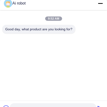
Ai robot
LABORATORY
9:52 AM
Good day, what product are you looking for?
VIVI Dental Lab es un laboratorio de servicio completo de
alto nivel de Shenzhen, China. es uno de los mejores
laboratorios dentales certificados con CE, ISO y FDA, y
equipados con máquinas actualizadas. Es El compromiso
con la alta calidad, el tiempo de respuesta rápido y los
servicios profesionales ha ganado numerosos
comentarios positivos de los mercados europeos y
estadounidenses.
Política De Privacidad
|
Mapa Del Sitio
| Buena calidad de China
Laboratorio dental de China proveedor. 2022-2026
VIVI DENTAI