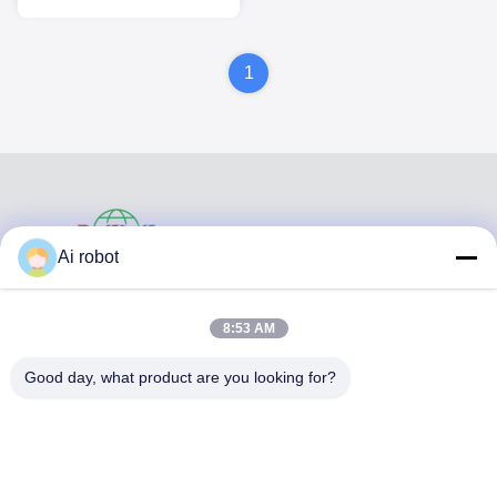
deportivos protectores
bucales deportivos
1
VIVI DENTAI
Ai robot
LABORATORY
8:53 AM
Good day, what product are you looking for?
VIVI Dental Lab es un laboratorio de servicio completo de
alto nivel de Shenzhen, China. es uno de los mejores
laboratorios dentales certificados con CE, ISO y FDA, y